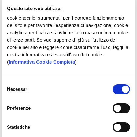
La Fondazione “Banca Popolare Pugliese Giorgio
Primiceri” – ETS ha sostenuto il progetto di restauro
Questo sito web utilizza:
di un dipinto su tela del XVII secolo raffigurante San
cookie tecnici strumentali per il corretto funzionamento
Michele Arcangelo, sito presso la
del sito e per favorire l’esperienza di navigazione; cookie
Parrocchia della Presentazione Vergine Maria di
analytics per finalità statistiche in forma anonima; cookie
Specchia. L’opera, realizzata da un autore ignoto e di
di terze parti. Se vuoi saperne di più sull’utilizzo dei
dimensioni 120×150, ritrae l’Arcangelo in una veste
cookie nel sito e leggere come disabilitarne l’uso, leggi la
eroica e trionfante: un guerriero che, con […]
nostra informativa estesa sull’uso dei cookie.
(
Informativa Cookie Completa
)
Selezione
Necessari
del
consenso
Archivio iniziative
Preferenze
Luglio 2026
Statistiche
Marzo 2026