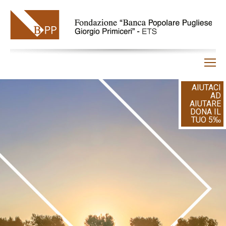
Home
AIUTACI
Chi siamo
AD
AIUTARE
Gestione contributi
DONA IL
TUO 5‰
BPP
Iniziative
Fai una donazione
Proponi il tuo progetto
Contatti