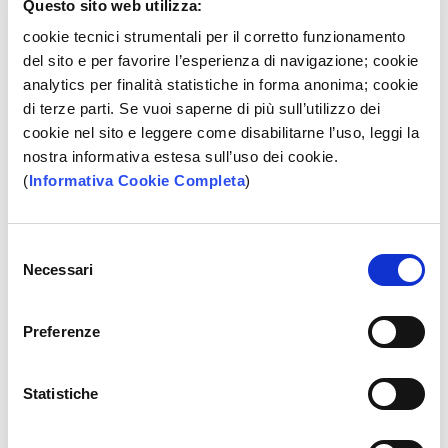
Questo sito web utilizza:
a Diletta Migliaccio, giovane ricercatrice salernitana
di origine salentina. Con una laurea magistrale con
cookie tecnici strumentali per il corretto funzionamento
lode in Economia all’Università di Urbino e
del sito e per favorire l’esperienza di navigazione; cookie
attualmente dottoranda in Economics and
analytics per finalità statistiche in forma anonima; cookie
Quantitative Methods presso l’Università di Genova,
di terze parti. Se vuoi saperne di più sull’utilizzo dei
Diletta frequenterà il prestigioso Master MSc in […]
cookie nel sito e leggere come disabilitarne l’uso, leggi la
nostra informativa estesa sull’uso dei cookie.
(
Informativa Cookie Completa
)
Selezione
Necessari
del
consenso
Archivio iniziative
Preferenze
Luglio 2026
Marzo 2026
Statistiche
Febbraio 2026